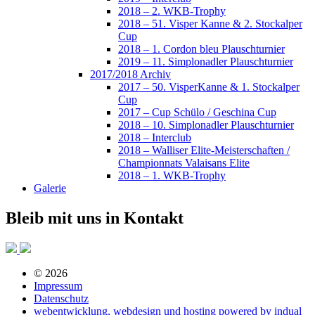
2018 – 2. WKB-Trophy
2018 – 51. Visper Kanne & 2. Stockalper
Cup
2018 – 1. Cordon bleu Plauschturnier
2019 – 11. Simplonadler Plauschturnier
2017/2018 Archiv
2017 – 50. VisperKanne & 1. Stockalper
Cup
2017 – Cup Schülo / Geschina Cup
2018 – 10. Simplonadler Plauschturnier
2018 – Interclub
2018 – Walliser Elite-Meisterschaften /
Championnats Valaisans Elite
2018 – 1. WKB-Trophy
Galerie
Bleib mit uns in Kontakt
© 2026
Impressum
Datenschutz
webentwicklung, webdesign und hosting
powered by indual