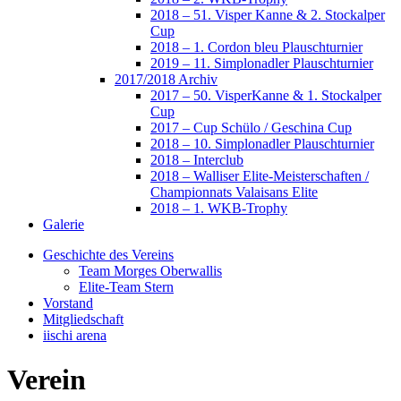
2018 – 51. Visper Kanne & 2. Stockalper
Cup
2018 – 1. Cordon bleu Plauschturnier
2019 – 11. Simplonadler Plauschturnier
2017/2018 Archiv
2017 – 50. VisperKanne & 1. Stockalper
Cup
2017 – Cup Schülo / Geschina Cup
2018 – 10. Simplonadler Plauschturnier
2018 – Interclub
2018 – Walliser Elite-Meisterschaften /
Championnats Valaisans Elite
2018 – 1. WKB-Trophy
Galerie
Geschichte des Vereins
Team Morges Oberwallis
Elite-Team Stern
Vorstand
Mitgliedschaft
iischi arena
Verein