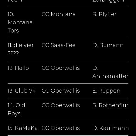
10.
CC Montana
R. Pfyffer
0
Montana
Tors
11. die vier
CC Saas-Fee
D. Bumann
0
????
12. Hallo
CC Oberwallis
D.
Anthamatten
13. Club 74
CC Oberwallis
E. Ruppen
1
14. Old
CC Oberwallis
R. Rothenfluh
1
Boys
15. KaMeKa
CC Oberwallis
D. Kaufmann
1