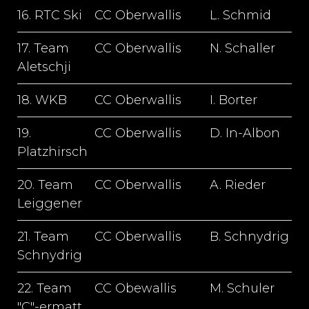
16. RTC Ski
CC Oberwallis
L. Schmid
1
17. Team
CC Oberwallis
N. Schaller
1
Aletschji
18. WKB
CC Oberwallis
I. Borter
2
19.
CC Oberwallis
D. In-Albon
3
Platzhirsch
20. Team
CC Oberwallis
A. Rieder
2
Leiggener
21. Team
CC Oberwallis
B. Schnydrig
Schnydrig
22. Team
CC Obewallis
M. Schuler
2
"C"-ermatt