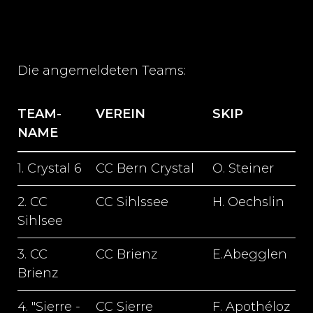
Die angemeldeten Teams:
TEAM-
VEREIN
SKIP
NAME
s
1. Crystal 6
CC Bern Crystal
O. Steiner
1
2. CC
CC Sihlssee
H. Oechslin
1
Sihlsee
3. CC
CC Brienz
E.Abegglen
1
Brienz
4. "Sierre -
CC Sierre
F. Apothéloz
1