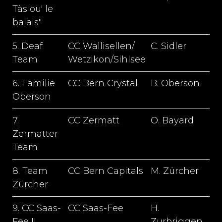
Tàs ou' le
balais"
5. Deaf
CC Wallisellen/
C. Sidler
Team
Wetzikon/Sihlsee
6. Familie
CC Bern Crystal
B. Oberson
1
Oberson
7.
CC Zermatt
O. Bayard
1
Zermatter
Team
8. Team
CC Bern Capitals
M. Zürcher
Zürcher
9. CC Saas-
CC Saas-Fee
H.
1
Fee II
Zurbriggen