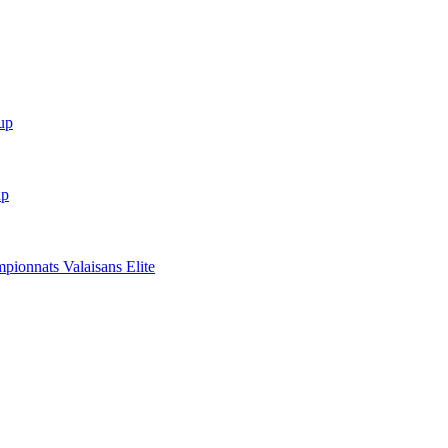
up
up
mpionnats Valaisans Elite