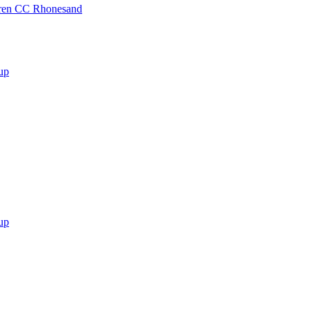
ioren CC Rhonesand
up
up