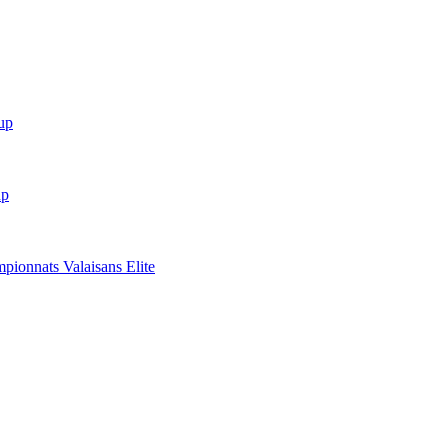
up
up
mpionnats Valaisans Elite