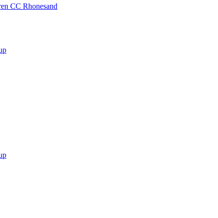
ioren CC Rhonesand
up
up