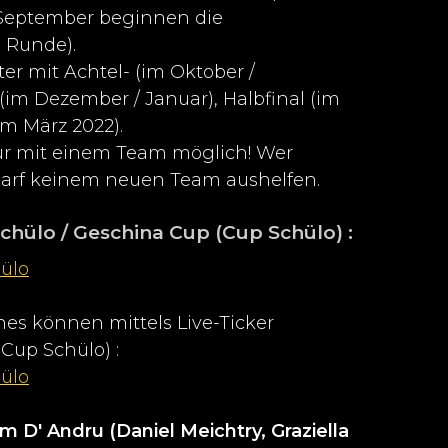
September beginnen die
. Runde).
er mit Achtel- (im Oktober /
(im Dezember / Januar), Halbfinal (im
im März 2022).
ur mit einem Team möglich! Wer
darf keinem neuen Team aushelfen.
chülo / Geschina Cup (Cup Schülo) :
ülo
es können mittels Live-Ticker
Cup Schülo) :
ülo
m D' Andru (Daniel Meichtry, Graziella