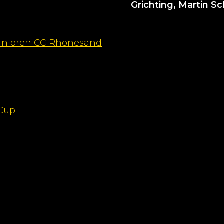
Grichting, Martin S
 Junioren CC Rhonesand
 Cup